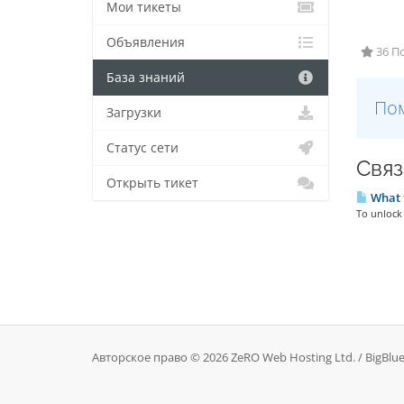
Мои тикеты
Объявления
36 П
База знаний
Пом
Загрузки
Статус сети
Связ
Открыть тикет
What t
To unlock 
Авторское право © 2026 ZeRO Web Hosting Ltd. / BigBl