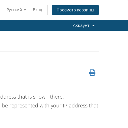
Русский
Вход
Просмотр корзины
Аккаунт
ddress that is shown there.
ll be represented with your IP address that