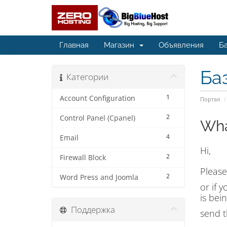
Главная
Магазин
Объявления
Ба
Ба
Категории
1
Account Configuration
Портал
2
Control Panel (Cpanel)
Wha
4
Email
Hi,
2
Firewall Block
Please
2
Word Press and Joomla
or if 
is bei
Поддержка
send t