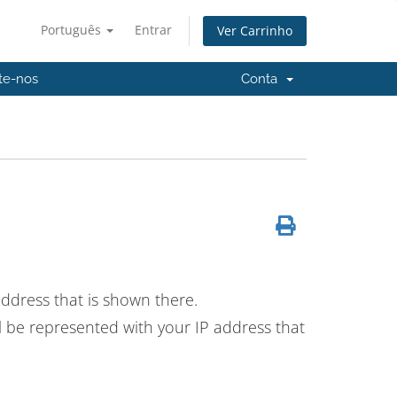
Português
Entrar
Ver Carrinho
te-nos
Conta
ddress that is shown there.
ll be represented with your IP address that