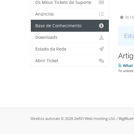
Os Meus Tickets de Suporte
Anúncios
36 Ut
Base de Conhecimento
Est
Downloads
Estado da Rede
Arti
Abrir Ticket
What t
To unlock 
Direitos autorais © 2026 ZeRO Web Hosting Ltd. / BigBlueH