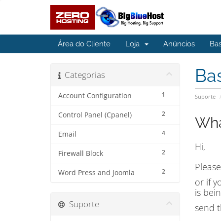
Área do Cliente
Loja
Anúncios
Ba
Ba
Categorias
1
Account Configuration
Suporte
2
Control Panel (Cpanel)
Wha
4
Email
Hi,
2
Firewall Block
Please
2
Word Press and Joomla
or if 
is bei
Suporte
send t