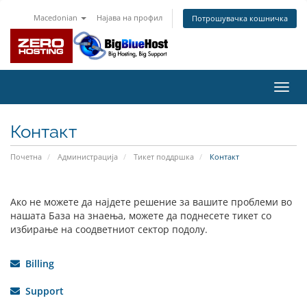
Macedonian
Најава на профил
Потрошувачка кошничка
Вклу
ја
нави
Контакт
Почетна
Администрација
Тикет поддршка
Контакт
Ако не можете да најдете решение за вашите проблеми во
нашата База на знаења, можете да поднесете тикет со
избирање на соодветниот сектор подолу.
Billing
Support