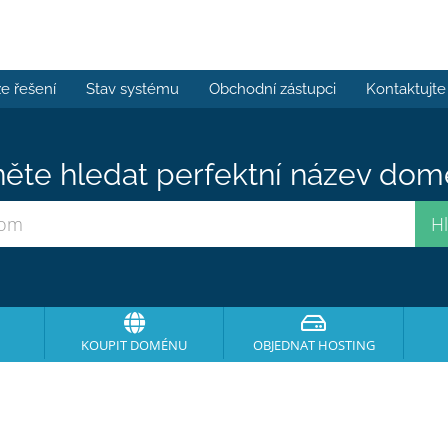
e řešení
Stav systému
Obchodní zástupci
Kontaktujte
ěte hledat perfektní název domé
KOUPIT DOMÉNU
OBJEDNAT HOSTING