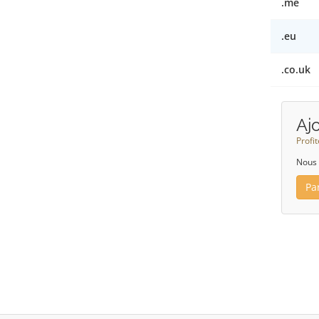
.me
.eu
.co.uk
Aj
Profi
Nous 
Pa