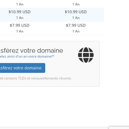
1 An
1 An
$10.99 USD
$10.99 USD
1 An
1 An
$7.99 USD
$7.99 USD
1 An
1 An
nsférez votre domaine
lez ainsi d'un an votre domaine!*
nsférez votre domaine
té certains TLDs et renouvellements récents