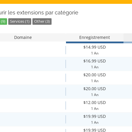
rir les extensions par catégorie
(9)
Services (1)
Other (3)
Domaine
Enregistrement
$14.99 USD
1 An
$16.99 USD
1 An
$20.00 USD
1 An
$20.00 USD
1 An
$12.00 USD
1 An
$19.99 USD
1 An
$19.99 USD