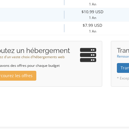
1 An
$10.99 USD
1 An
$7.99 USD
1 An
outez un hébergement
Tra
Renouve
tez d'un vaste choix d'hébergements web
avons des offres pour chaque budget
Tra
rcourez les offres
* Excep