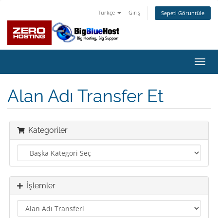
Türkçe
Giriş
Sepeti Görüntüle
Gezi
değiş
Alan Adı Transfer Et
Kategoriler
İşlemler