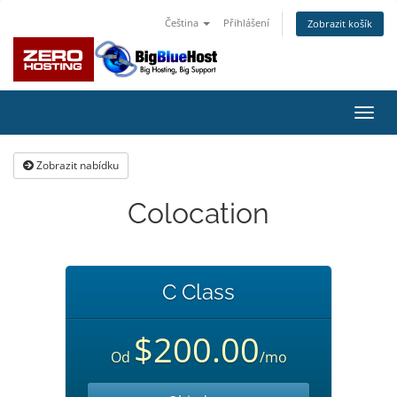
Čeština
Přihlášení
Zobrazit košík
Přep
navig
Zobrazit nabídku
Colocation
C Class
$200.00
Od
/mo