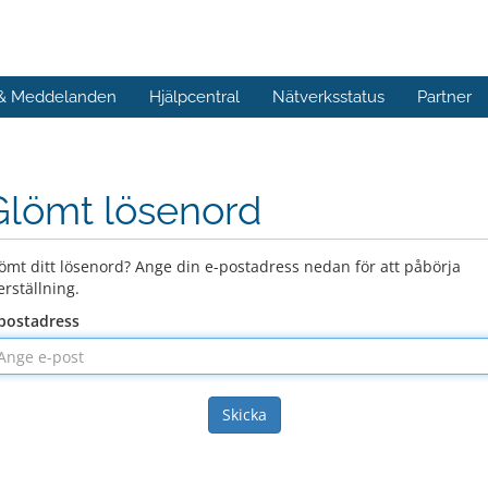
 & Meddelanden
Hjälpcentral
Nätverksstatus
Partner
Glömt lösenord
ömt ditt lösenord? Ange din e-postadress nedan för att påbörja
erställning.
postadress
Skicka