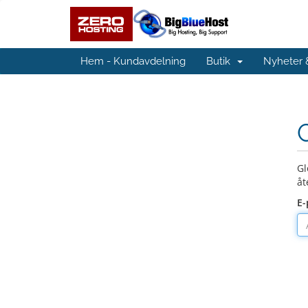
Hem - Kundavdelning
Butik
Nyheter
Gl
åt
E-