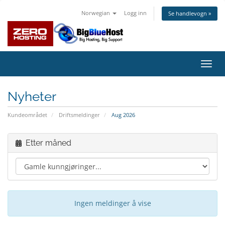
Norwegian
Logg inn
Se handlevogn »
Bytt
navig
Nyheter
Kundeområdet
Driftsmeldinger
Aug 2026
Etter måned
Ingen meldinger å vise