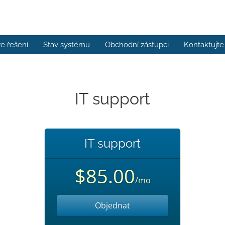
e řešení
Stav systému
Obchodní zástupci
Kontaktujte
IT support
IT support
$85.00
/mo
Objednat