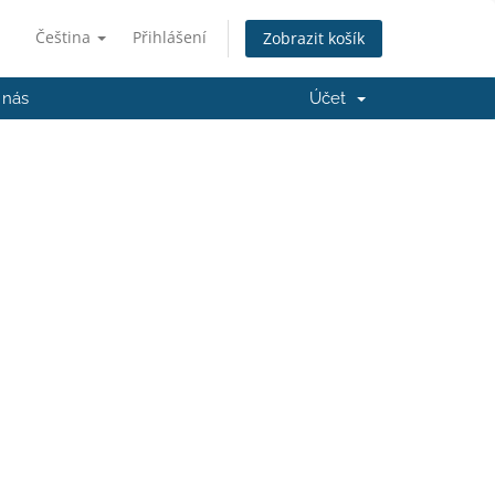
Čeština
Přihlášení
Zobrazit košík
 nás
Účet